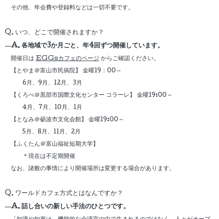
その他、年会費や登録料などは一切不要です。
Q. いつ、どこで開催されますか？
A. 各地域で3か月ごと、年4回ずつ開催しています。
開催日は
EGGsカフェのページ
からご確認ください。
【とやま＠富山市民病院】 金曜19：00～
6月、9月、12月、3月
【くろべ＠黒部市国際文化センター コラーレ】 金曜19:00～
4月、7月、10月、1月
【となみ＠砺波市文化会館】 金曜19:00～
5月、8月、11月、2月
【ふくたん＠富山福祉短期大学】
＊現在は不定期開催
なお、諸般の事情により開催場所は変更する場合があります。
Q. ワールドカフェ方式とはなんですか？
A. 話し合いの新しい手法のひとつです。