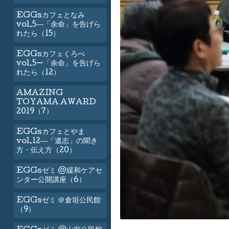
EGGsカフェとなみ
vol.5―「余命」を告げら
れたら（15）
EGGsカフェくろべ
vol.5ー「余命」を告げら
れたら（12）
AMAZING
TOYAMA AWARD
2019（7）
EGGsカフェとやま
vol.12―「遺志」の聞き
方・伝え方（20）
EGGsゼミ @緩和ケアセ
ンター公開講座（6）
EGGsゼミ ＠倉垣公民館
（9）