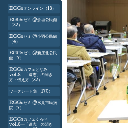
EGGsオンライン（18）
EGGsゼミ @倉垣公民館
（22）
EGGsゼミ @小羽公民館
（4）
EGGsゼミ @新庄北公民
館（7）
EGGsカフェとなみ
vol.8―「遺志」の聞き
方・伝え方（22）
ワークシート集（170）
EGGsゼミ @氷見市民病
院（7）
EGGsカフェくろべ
vol.8―「遺志」の聞き