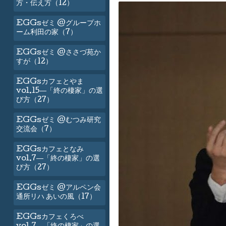
方・伝え方（12）
EGGsゼミ @グループホ
ーム利田の家（7）
EGGsゼミ @ささづ苑か
すが（12）
EGGsカフェとやま
vol.15―「終の棲家」の選
び方（27）
EGGsゼミ @むつみ研究
交流会（7）
EGGsカフェとなみ
vol.7―「終の棲家」の選
び方（27）
EGGsゼミ @アルペン会
通所リハ あいの風（17）
EGGsカフェくろべ