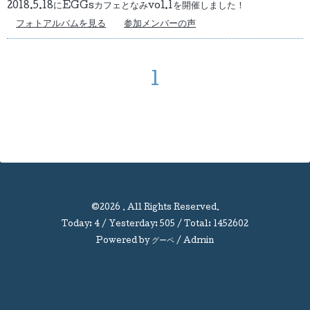
2018.5.18にEGGsカフェとなみvol.1を開催しました！
フォトアルバムを見る
参加メンバーの声
1
©2026
. All Rights Reserved.
Today:
4
/ Yesterday:
505
/ Total:
1452602
Powered by
グーペ
/
Admin