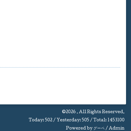
©2026
. All Rights Reserved.
Today:
502
/ Yesterday:
505
/ Total:
1453100
Powered by
グーペ
/
Admin