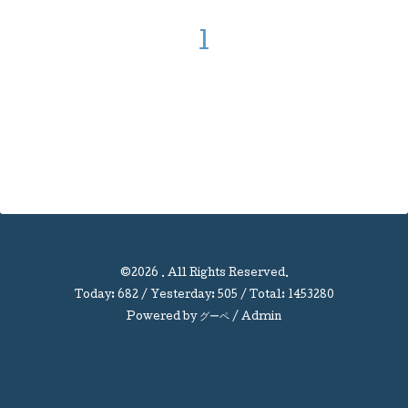
1
©2026
. All Rights Reserved.
Today:
682
/ Yesterday:
505
/ Total:
1453280
Powered by
グーペ
/
Admin