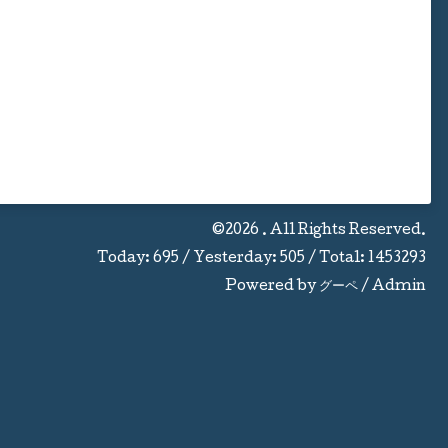
©2026
. All Rights Reserved.
Today:
695
/ Yesterday:
505
/ Total:
1453293
Powered by
グーペ
/
Admin