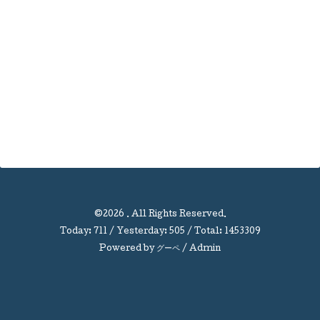
©2026
. All Rights Reserved.
Today:
711
/ Yesterday:
505
/ Total:
1453309
Powered by
グーペ
/
Admin