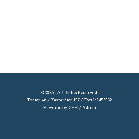
©2026
. All Rights Reserved.
Today:
46
/ Yesterday:
157
/ Total:
1453532
Powered by
グーペ
/
Admin